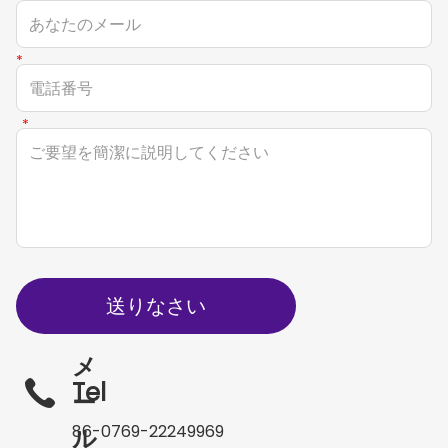
送りなさい
メ
Tel
ー
86-0769-22249969
ル