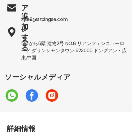

ア
追
ド
xise9@szxingse.com
加
レ

す
ス
5階から6階 建物2号 NO.8 リアンフェンニューロ
る
ード ダリンシャンタウン 523000 ドングアン・広
東,中国
ソーシャルメディア
詳細情報