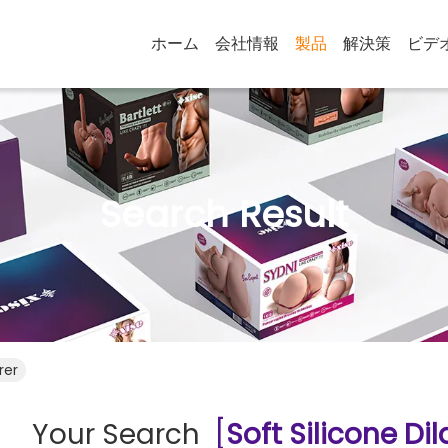
ホーム
会社情報
製品
解決策
ビデ
Search Result
rer
Your Search
[
Soft Silicone Di