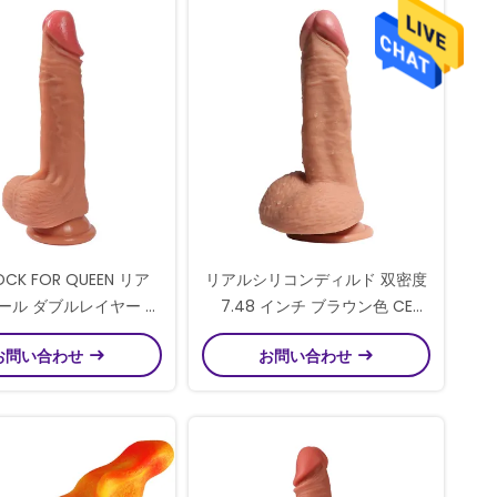
COCK FOR QUEEN リア
リアルシリコンディルド 双密度
ール ダブルレイヤー シ
7.48 インチ ブラウン色 CE
ィルド 7.87インチ 強
ROHS 承認
お問い合わせ
お問い合わせ
い吸い込みベース