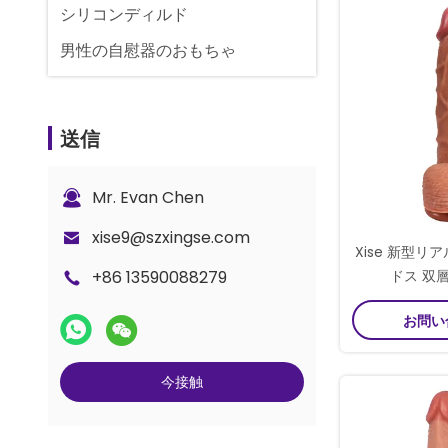
シリコンディルド
男性の自慰器のおもちゃ
送信
Mr. Evan Chen
xise9@szxingse.com
Xise 新型
+86 13590088279
ドス 双層
お問い
今接触