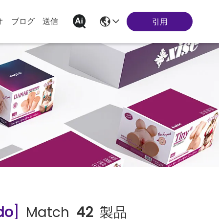
オ
ブログ
送信
引用
ldo
]
Match
42
製品