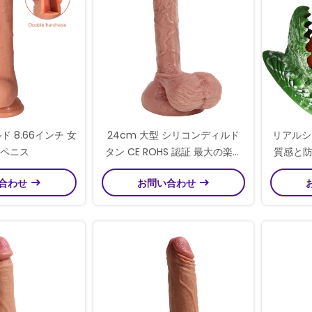
 8.66インチ 女
24cm 大型 シリコンディルド
リアルシ
ペニス
タン CE ROHS 認証 最大の楽し
質感と
みのために
合わせ
お問い合わせ