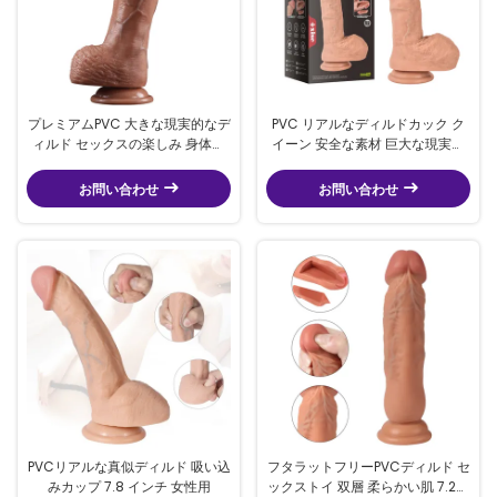
プレミアムPVC 大きな現実的なデ
PVC リアルなディルドカック ク
ィルド セックスの楽しみ 身体安
イーン 安全な素材 巨大な現実的
全 9.25インチ 吸い込みカップ
なカックおもちゃ 10.23 "
お問い合わせ
お問い合わせ
PVCリアルな真似ディルド 吸い込
フタラットフリーPVCディルド セ
みカップ 7.8 インチ 女性用
ックストイ 双層 柔らかい肌 7.2イ