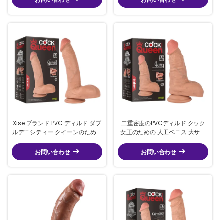
Xise ブランド PVC ディルド ダブ
二重密度のPVCディルド クック
ルデニシティー クイーンのための
女王のための 人工ペニス 大サイ
カック クラシック ペニス 大サイ
ズ8.46インチ 現実的なディルド
ズ 10.43 インチ
お問い合わせ
お問い合わせ