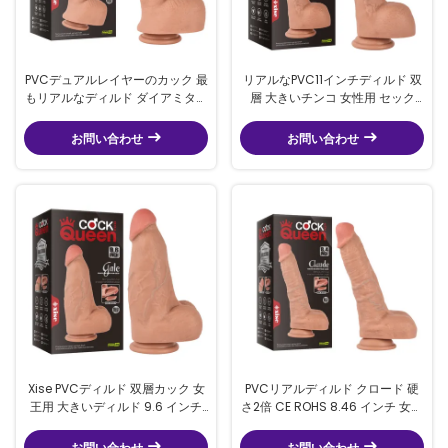
PVCデュアルレイヤーのカック 最
リアルなPVC11インチディルド 双
もリアルなディルド ダイアミター
層 大きいチンコ 女性用 セック
6.2cm 厚さリアルなディルド
ス・おもちゃ
お問い合わせ
お問い合わせ
Xise PVCディルド 双層カック 女
PVCリアルディルド クロード 硬
王用 大きいディルド 9.6 インチ
さ2倍 CE ROHS 8.46 インチ 女性
成人用
用
お問い合わせ
お問い合わせ