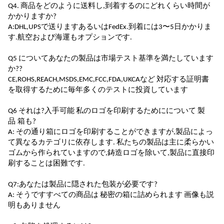
Q4. 商品をどのように送料し,到着するのにどれくらい時間が
かかりますか?
A:DHL,UPSで送ります
あるいは
FedEx.到着には3〜5日かかりま
す.航空および海運もオプションです.
Q5 について
あなたの製品は市場テスト基準を満たしています
か?
?
CE,ROHS,REACH,MSDS,EMC,FCC,FDA,UKCAなど 対応する証明書
を取得するために毎年多くのテストに投資しています
Q6 それは?
入手可能
私のロゴを印刷するために
について
製
品
箱も
?
A: その通り
箱にロゴを印刷することができますが,製品によっ
て異なるカテゴリに依存します. 私たちの製品は主に柔らかい
ゴムから作られていますので,鋳造ロゴを除いて,製品に直接印
刷することは困難です.
Q7:あなたは
製品に隠された包装が必要です
?
A: そうです
すべての商品は 秘密の箱に詰められます 画像も説
明もありません