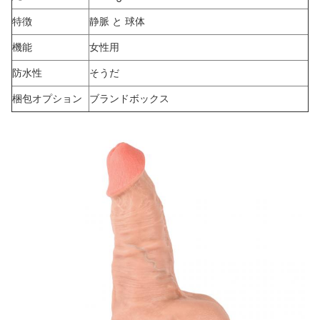
特徴
静脈 と 球体
機能
女性用
防水性
そうだ
梱包オプション
ブランドボックス