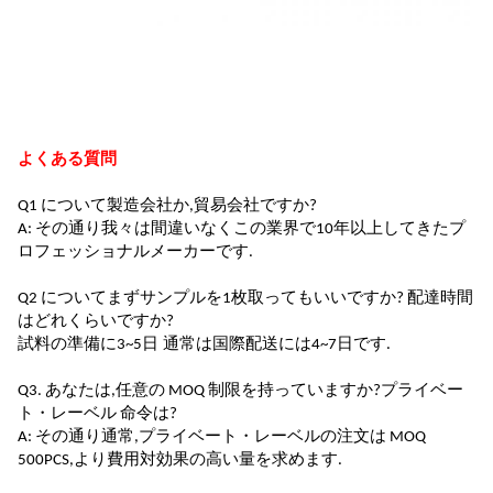
よくある質問
Q1 について
製造会社か,貿易会社ですか?
A: その通り
我々は間違いなくこの業界で10年以上してきたプ
ロフェッショナルメーカーです
.
Q2 について
まずサンプルを1枚取ってもいいですか? 配達時間
はどれくらいですか?
試料の準備に3~5日
通常は国際配送には4~7日です
.
Q3. あなたは,任意の MOQ 制限を持っていますか?
プライベー
ト・レーベル
命令は?
A: その通り
通常,プライベート・レーベルの注文は MOQ
500PCS,より費用対効果の高い量を求めます
.