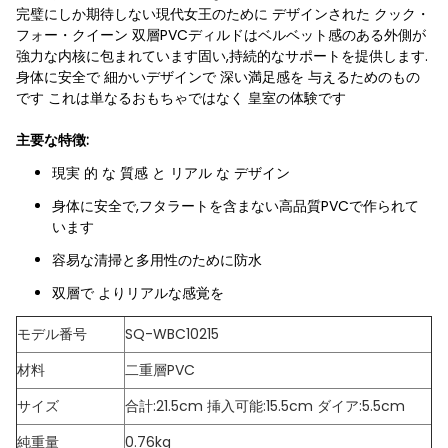
完璧にしか期待しない現代女王のために デザインされた クック・
フォー・クイーン 双層PVCディルドはベルベット感のある外側が
強力な内核に包まれています固い,持続的なサポートを提供します.
身体に安全で 細かいデザインで 深い満足感を 与えるためのもの
です これは単なるおもちゃではなく 皇室の体験です
主要な特徴:
現実 的 な 質感 と リアル な デザイン
身体に安全で,フタラートを含まない高品質PVCで作られて
います
容易な清掃と多用性のために防水
双層で よりリアルな感覚を
モデル番号
SQ-WBC10215
材料
二重層PVC
サイズ
合計:21.5cm 挿入可能:15.5cm ダイア:5.5cm
純重量
0.76kg