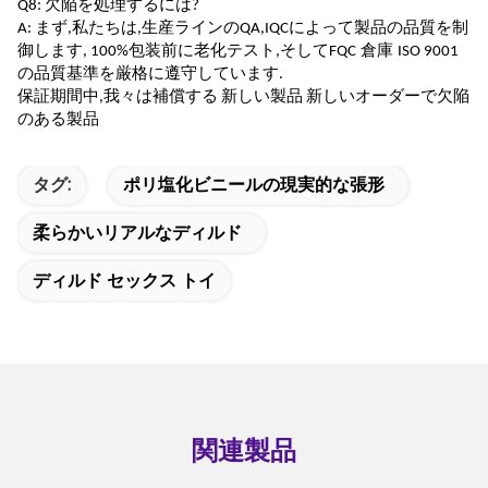
Q8: 欠陥を処理するには?
A: まず,私たちは,生産ラインのQA,IQCによって製品の品質を制
御します, 100%包装前に老化テスト,そしてFQC
倉庫
ISO 9001
の品質基準を厳格に遵守しています
.
保証期間中,我々は
補償する
新しい
製品
新しいオーダーで
欠陥
のある製品
タグ:
ポリ塩化ビニールの現実的な張形
柔らかいリアルなディルド
ディルド セックス トイ
関連製品