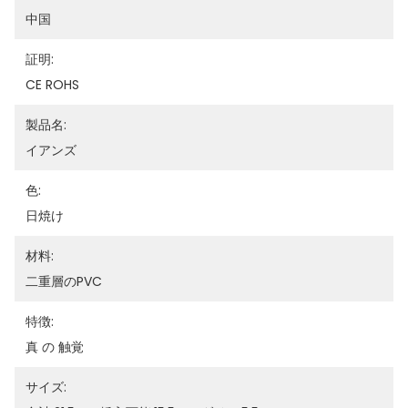
中国
証明:
CE ROHS
製品名:
イアンズ
色:
日焼け
材料:
二重層のPVC
特徴:
真 の 触覚
サイズ: