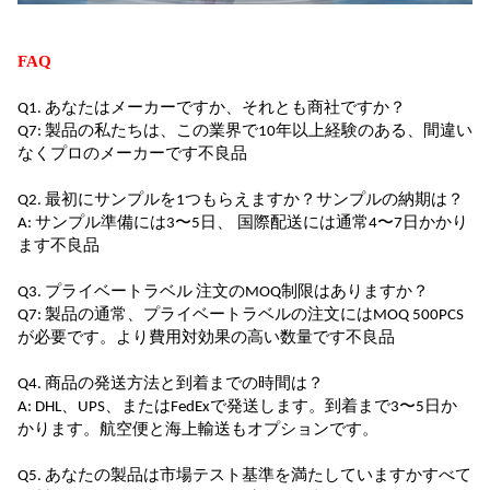
FAQ
Q1.
あなたはメーカーですか、それとも商社ですか？
Q7: 製品の
私たちは、この業界で10年以上経験のある、間違い
なくプロのメーカーです
不良品
Q2.
最初にサンプルを1つもらえますか？サンプルの納期は？
A: サンプル準備には3〜5日、
国際配送には通常4〜7日かかり
ます
不良品
Q3.
プライベートラベル
注文のMOQ制限はありますか？
Q7: 製品の
通常、プライベートラベルの注文にはMOQ 500PCS
が必要です。より費用対効果の高い数量です
不良品
Q4. 商品の発送方法と到着までの時間は？
A: DHL、UPS、
または
FedExで発送します。到着まで3〜5日か
かります。航空便と海上輸送もオプションです。
Q5.
あなたの製品は市場テスト基準を満たしていますか
すべて