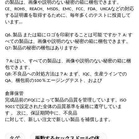
の製品は、画像や説明のない秘密の箱に梱包できます。
CE、ROHS、REACH、MSDS、EMC、FCC、FDA、UKCAなどの対応
する証明書を取得するために、毎年多くのテストに投資して
います...
Q6.
製品
または箱にロゴを印刷することは
可能
ですか？
A:
す
べての製品は、画像や説明のない秘密の箱に梱包できます。
Q7: 製品の
秘密の梱包はありますか
？
A: はい、
すべての製品は、画像や説明のない秘密の箱に梱
包できます。
Q8: 不良品への対処方法は？
A: まず、IQC、生産ラインでの
QA、梱包前の100％エージングテスト、および
倉庫保管
完成品前のFQCによって製品の品質を管理しています。ISO
9001で設定された全体の品質基準を厳格に遵守していま
す
。
次に、保証期間中に、
不良品
に対して、新しい注文で
新しい製品
を補償します。
タグ:
振動するセックスドールの体