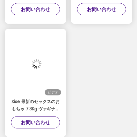
振動する半身セックスド
い込み 半身振動 セック
お問い合わせ
お問い合わせ
ール
スドール
ビデオ
Xise 最新のセックスのお
もちゃ 7.3Kg ヴァギナ吸
い 振動するセックスの人
お問い合わせ
形 半身の愛人形