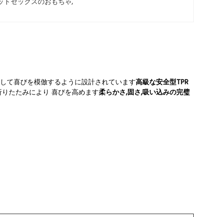
ットセックスのおもちゃ
, 
,そして喜びを模倣するように設計されています
高級な安全型TPR
りたたみにより 喜びを高めます
柔らかさ,固さ,吸い込みの完璧