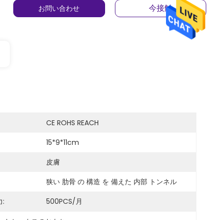
今接触
お問い合わせ
CE ROHS REACH
15*9*11cm
皮膚
狭い 肋骨 の 構造 を 備えた 内部 トンネル
:
500PCS/月