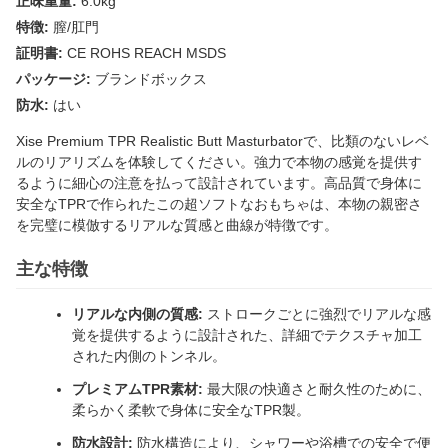
正味重量:
6.0kg
特徴:
膣/肛門
証明書:
CE ROHS REACH MSDS
パッケージ:
ブランドボックス
防水:
はい
Xise Premium TPR Realistic Butt Masturbatorで、比類のないレベ
ルのリアリズムを体験してください。強力で本物の感覚を提供す
るように細心の注意を払って設計されています。高品質で身体に
安全なTPRで作られたこの超ソフトなおもちゃは、本物の親密さ
を完璧に模倣するリアルな質感と曲線が特徴です。
主な特徴
リアルな内側の質感:
ストロークごとに強烈でリアルな感
覚を提供するように設計された、詳細でテクスチャ加工
された内側のトンネル。
プレミアムTPR素材:
最大限の快適さと耐久性のために、
柔らかく柔軟で身体に安全なTPR製。
防水設計:
防水構造により、シャワーや浴槽での安全で便