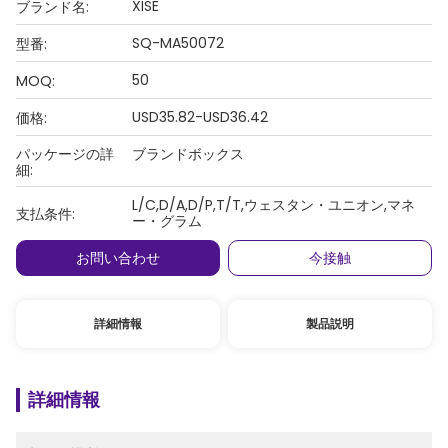
XISE
ブランド名:
SQ-MA50072
型番:
50
MOQ:
USD35.82-USD36.42
価格:
パッケージの詳
ブランドボックス
細:
L/C,D/A,D/P,T/T,ウェスタン・ユニオン,マネ
支払条件:
ー・グラム
お問い合わせ
今接触
詳細情報
製品説明
詳細情報