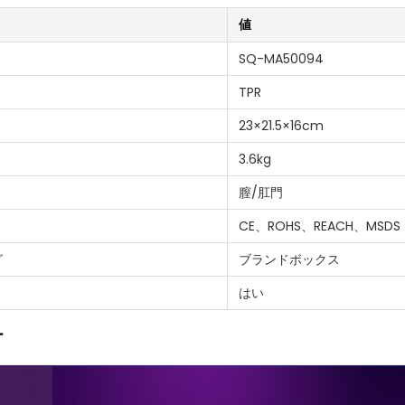
値
SQ-MA50094
TPR
23×21.5×16cm
3.6kg
膣/肛門
CE、ROHS、REACH、MSDS
グ
ブランドボックス
はい
ー