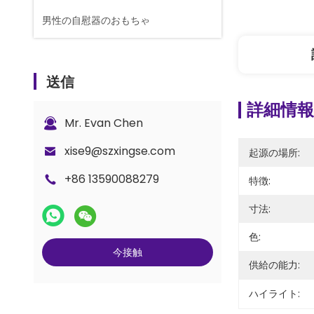
男性の自慰器のおもちゃ
送信
詳細情報
Mr. Evan Chen
xise9@szxingse.com
起源の場所:
+86 13590088279
特徴:
寸法:
色:
今接触
供給の能力:
ハイライト: