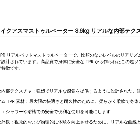
フライクアスマストゥルベーター 3.6kg リアルな内部
mium TPR リアルバットマストゥルベーターで、比類のないレベルのリ
設計されています。高品質で身体に安全な TPR から作られたこの超
が特徴です。
な内部テクスチャ：強烈でリアルな感覚を提供するように設計された、
ム TPR 素材：最大限の快適さと耐久性のために、柔らかく柔軟で身体に安
計：シャワーや浴槽での安全で便利な使用を可能にします
な外観：視覚的および物理的に体験を向上させるために、リアルな曲線