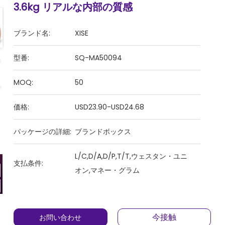
3.6kg リアルな内部の質感
ブランド名:
XISE
型番:
SQ-MA50094
MOQ:
50
価格:
USD23.90-USD24.68
パッケージの詳細:
ブランドボックス
L/C,D/A,D/P,T/T,ウェスタン・ユニ
支払条件:
オン,マネー・グラム
今接触
お問い合わせ