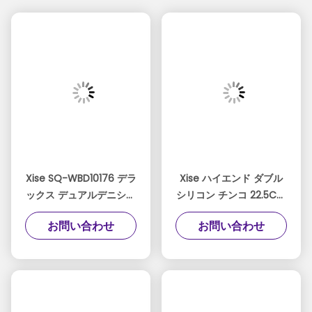
Xise SQ-WBD10176 デラ
Xise ハイエンド ダブル
ックス デュアルデニシテ
シリコン チンコ 22.5Cm
ィー シリコンペニス
ブラウン カラー 最大の
お問い合わせ
お問い合わせ
24cm ブラウン 女性用
楽しみのために
スキンタッチ