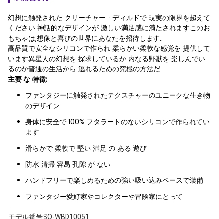
幻想に触発された クリーチャー・ディルドで 現実の限界を超えて
ください 神話的なデザインが 激しい満足感に満たされますこのお
もちゃは,想像と喜びの世界にあなたを招待します..
高品質で安全なシリコンで作られ 柔らかい柔軟な感覚を 提供して
います異星人の幻想を 探求しているか 内なる野獣を 楽しんでい
るのか普通の生活から 逃れるための究極の方法だ
主要 な 特徴
:
ファンタジーに触発されたテクスチャーのユニークな生き物
のデザイン
身体に安全で 100% フタラートのないシリコンで作られてい
ます
滑らかで 柔軟で 堅い 満足 の ある 遊び
防水 清掃 容易 孔隙 が ない
ハンドフリーで楽しめるための強い吸い込みベースで装備
ファンタジー愛好家やコレクターや冒険家にとって
モデル番号
SQ-WBD10051