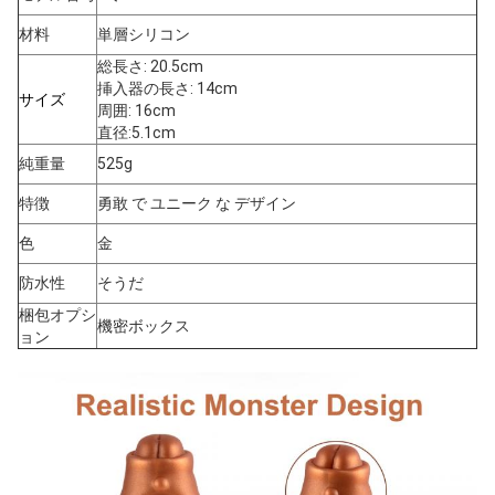
材料
単層シリコン
総長さ: 20.5cm
挿入器の長さ: 14cm
サイズ
周囲: 16cm
直径:5.1cm
純重量
525g
特徴
勇敢 で ユニーク な デザイン
色
金
防水性
そうだ
梱包オプシ
機密ボックス
ョン