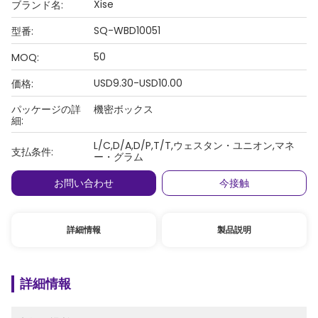
Xise
ブランド名:
SQ-WBD10051
型番:
50
MOQ:
USD9.30-USD10.00
価格:
パッケージの詳
機密ボックス
細:
L/C,D/A,D/P,T/T,ウェスタン・ユニオン,マネ
支払条件:
ー・グラム
お問い合わせ
今接触
詳細情報
製品説明
詳細情報