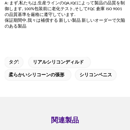
A: まず,私たちは,生産ラインのQA,IQCによって製品の品質を制
御します, 100%包装前に老化テスト,そしてFQC
倉庫
ISO 9001
の品質基準を厳格に遵守しています
.
保証期間中,我々は
補償する
新しい
製品
新しいオーダーで
欠陥
のある製品
タグ:
リアルシリコンディルド
柔らかいシリコーンの張形
シリコンペニス
関連製品