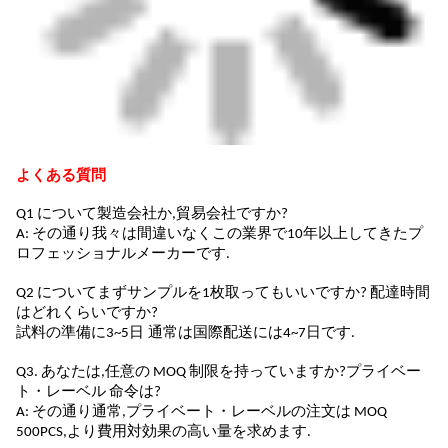
よくある質問
Q1 について
製造会社か,貿易会社ですか?
A: その通り
我々は間違いなくこの業界で10年以上してきたプ
ロフェッショナルメーカーです
.
Q2 について
まずサンプルを1枚取ってもいいですか? 配達時間
はどれくらいですか?
試料の準備に3~5日
通常は国際配送には4~7日です
.
Q3. あなたは,任意の MOQ 制限を持っていますか?
プライベー
ト・レーベル
命令は?
A: その通り
通常,プライベート・レーベルの注文は MOQ
500PCS,より費用対効果の高い量を求めます
.