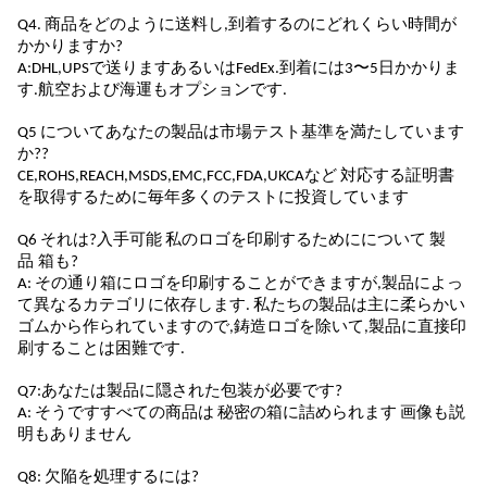
Q4. 商品をどのように送料し,到着するのにどれくらい時間が
かかりますか?
A:DHL,UPSで送ります
あるいは
FedEx.到着には3〜5日かかりま
す.航空および海運もオプションです.
Q5 について
あなたの製品は市場テスト基準を満たしています
か?
?
CE,ROHS,REACH,MSDS,EMC,FCC,FDA,UKCAなど 対応する証明書
を取得するために毎年多くのテストに投資しています
Q6 それは?
入手可能
私のロゴを印刷するために
について
製
品
箱も
?
A: その通り
箱にロゴを印刷することができますが,製品によっ
て異なるカテゴリに依存します. 私たちの製品は主に柔らかい
ゴムから作られていますので,鋳造ロゴを除いて,製品に直接印
刷することは困難です.
Q7:あなたは
製品に隠された包装が必要です
?
A: そうです
すべての商品は 秘密の箱に詰められます 画像も説
明もありません
Q8: 欠陥を処理するには?